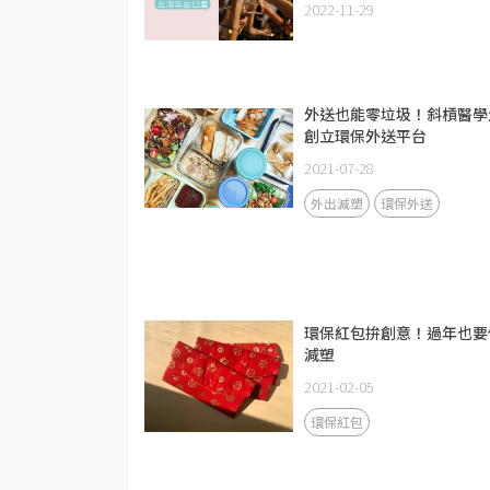
2022-11-29
外送也能零垃圾！斜槓醫學
創立環保外送平台
2021-07-28
外出減塑
環保外送
環保紅包拚創意！過年也要
減塑
2021-02-05
環保紅包