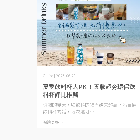
Claire | 2023-06-21
夏季飲料杯大PK ！五款超夯環保飲
料杯評比推薦
炎熱的夏天，喝飲料的頻率越來越高，若自備
飲料杯的話，每次還可⋯
閱讀更多 ->