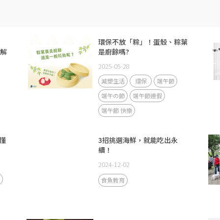
環保不放「粽」！蛋殼、粽葉
你解
是廚餘嗎?
2025-05-28
減塑生活
環保
端午節
端午の節
端午節連假
端午節 快樂
懂
3招挑選海鮮，就能吃出永
續！
2024-12-02
食魚教育