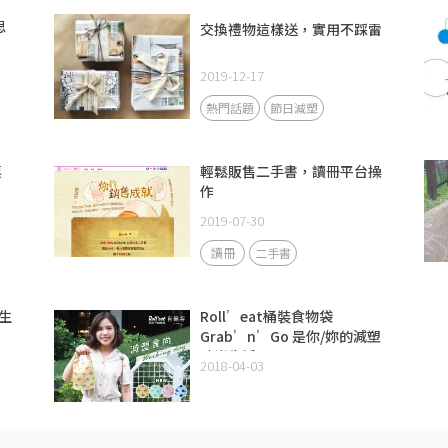
思
交換禮物這樣送，實用不踩雷
2019-12-17
熱門話題
節日減塑
票
輕鬆販售二手書，讀冊平台操
作
2019-07-30
讀冊
二手書
生
Roll’eat桶裝食物袋
Grab’n’Go 是你/妳的減塑
時尚生活
2018-04-03