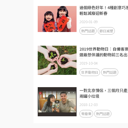
過個綠色好年！4種創意巧
輕鬆減廢迎新春
2020-01-09
熱門話題
節日減塑
2019世界動物日：自備客
選最想保護的動物前三名出
爐！
2019-10-04
世界動物日
熱門話題
一對北京情侶，三個月只產
兩罐小垃圾
2018-12-03
零廢棄
熱門話題