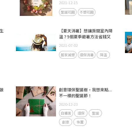
2021-12-15
聖誕花圈
不塑花圈
生
【夏天消暑】想讓房間室內降
溫？5個夏季避暑方法省錢又
環保！
2021-07-02
居家減塑
環保消暑
降溫
做
創意環保聖誕樹，我想來點...
不一樣的聖誕節！
2020-12-23
自備客
環保
聖誕
創意
佈置