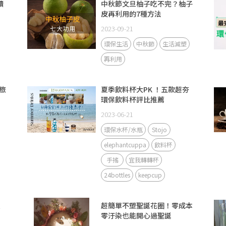
續
中秋節文旦柚子吃不完？柚子
皮再利用的7種方法
2023-09-21
環保生活
中秋節
生活減塑
再利用
旅
夏季飲料杯大PK ！五款超夯
環保飲料杯評比推薦
2023-06-21
環保水杯/水瓶
Stojo
elephantcuppa
飲料杯
手搖
宜我轉轉杯
24bottles
keepcup
禮
超簡單不塑聖誕花圈！零成本
零汙染也能開心過聖誕