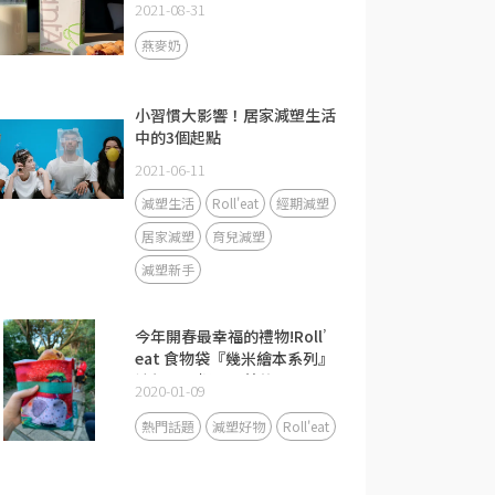
2021-08-31
燕麥奶
小習慣大影響！居家減塑生活
中的3個起點
2021-06-11
減塑生活
Roll'eat
經期減塑
居家減塑
育兒減塑
減塑新手
今年開春最幸福的禮物!Roll’
eat 食物袋『幾米繪本系列』
讓每一天都是最美的風景
2020-01-09
熱門話題
減塑好物
Roll'eat