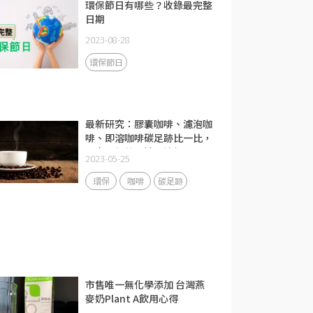
環保節日有哪些？收錄最完整
日期
2023-08-28
環保節日
最新研究：膠囊咖啡、濾泡咖
啡、即溶咖啡碳足跡比一比，
原來環保的關鍵是這個！
2023-05-25
環保
咖啡
碳足跡
市售唯一無化學添加 台灣燕
麥奶Plant A飲用心得