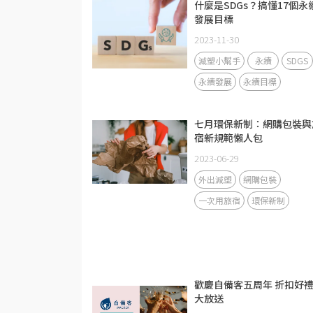
什麼是SDGs？搞懂17個永
發展目標
2023-11-30
減塑小幫手
永續
SDGS
永續發展
永續目標
七月環保新制：網購包裝與
宿新規範懶人包
2023-06-29
外出減塑
網購包裝
一次用旅宿
環保新制
歡慶自備客五周年 折扣好
大放送