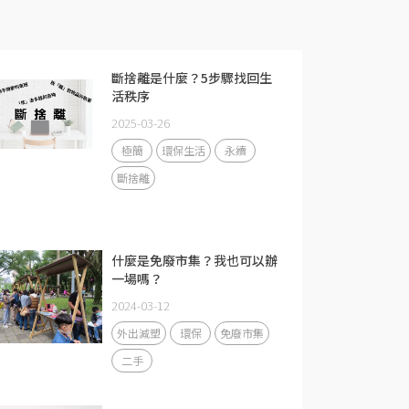
斷捨離是什麼？5步驟找回生
活秩序
2025-03-26
極簡
環保生活
永續
斷捨離
什麼是免廢市集？我也可以辦
一場嗎？
2024-03-12
外出減塑
環保
免廢市集
二手