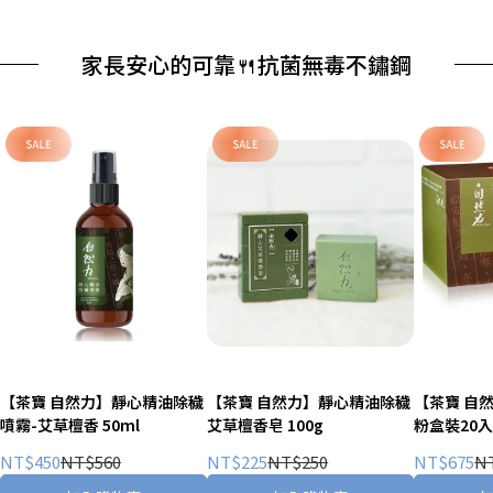
家長安心的可靠🍴抗菌無毒不鏽鋼
【茶寶 自然力】靜心精油除穢
【茶寶 自然力】靜心精油除穢
【茶寶 自
噴霧-艾草檀香 50ml
艾草檀香皂 100g
粉盒裝20入 
NT$450
NT$560
NT$225
NT$250
NT$675
N