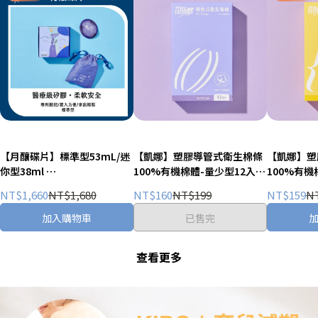
【月釀碟片】標準型53mL/迷
【凱娜】塑膠導管式衛生棉條
【凱娜】塑
你型38ml
100%有機棉體-量少型12入
100%有機
附收納束口袋*1
【導管式衛生棉條/衛生棉條/
【導管式衛
NT$1,660
NT$1,680
NT$160
NT$199
NT$159
N
棉條】
棉條】
加入購物車
已售完
查看更多