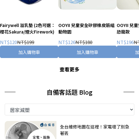
Fairywell 溢乳墊 (2色可選：
OOYII 兒童安全矽膠橡皮筋組
OOYII 
櫻花Sakura/煙火Firework)
動物園
恐龍款
NT$120
NT$199
NT$126
NT$180
NT$196
N
加入購物車
加入購物車
查看更多
自備客話題 Blog
全台維修地圖在這裡！家電壞了別急
著丟