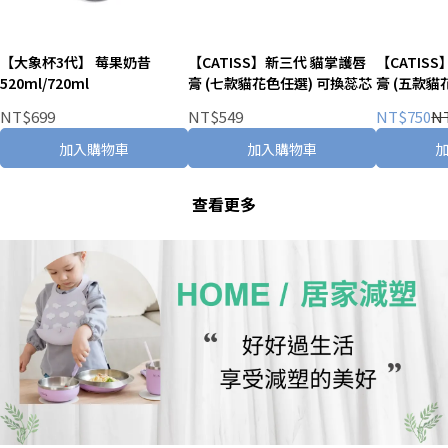
【大象杯3代】 莓果奶昔
【CATISS】新三代 貓掌護唇
【CATIS
520ml/720ml
膏 (七款貓花色任選) 可換蕊芯
膏 (五款貓
水潤護甲護
NT$699
NT$549
NT$750
N
加入購物車
加入購物車
查看更多