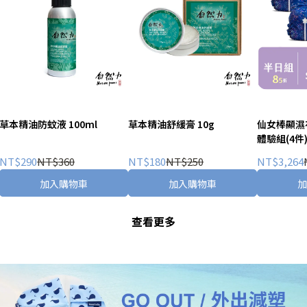
草本精油防蚊液 100ml
草本精油舒緩膏 10g
仙女棒顯濕
體驗組(4件
iPACKE
NT$290
NT$360
NT$180
NT$250
NT$3,264
布/布尿布
加入購物車
加入購物車
查看更多