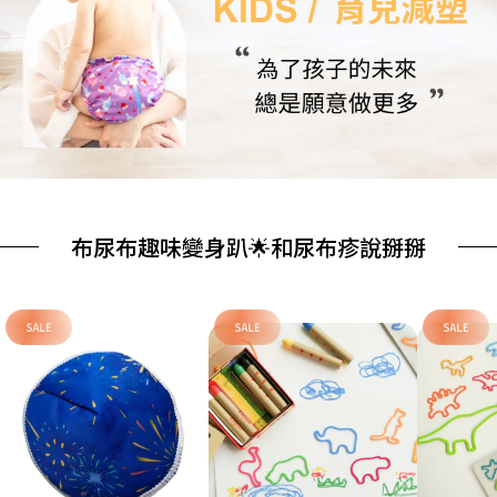
布尿布趣味變身趴🌟和尿布疹說掰掰