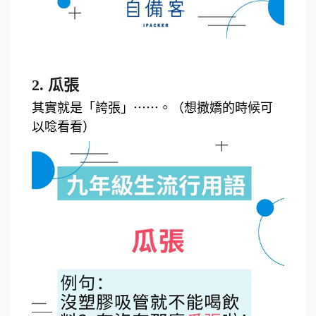
2. 瓜張
其實就是「誇張」⋯⋯。（想撒嬌的時候可
以唸看看）