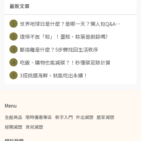
最新文章
1
世界地球日是什麼？是哪一天？懶人包Q&A⋯
2
環保不放「粽」！蛋殼、粽葉是廚餘嗎?
3
斷捨離是什麼？5步驟找回生活秩序
4
吃飯、購物也能減碳？！秒懂碳足跡計算
5
3招挑選海鮮，就能吃出永續！
Menu
全館商品
限時優惠專區
新手入門
外出減塑
居家減塑
經期減塑
育兒減塑
關於我們