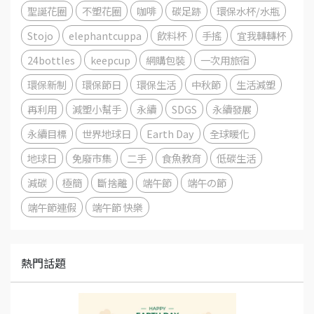
聖誕花圈
不塑花圈
咖啡
碳足跡
環保水杯/水瓶
Stojo
elephantcuppa
飲料杯
手搖
宜我轉轉杯
24bottles
keepcup
網購包裝
一次用旅宿
環保新制
環保節日
環保生活
中秋節
生活減塑
再利用
減塑小幫手
永續
SDGS
永續發展
永續目標
世界地球日
Earth Day
全球暖化
地球日
免廢市集
二手
食魚教育
低碳生活
減碳
極簡
斷捨離
端午節
端午の節
端午節連假
端午節 快樂
熱門話題