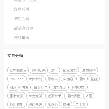
媒體報導
使用心得
部落客分享
好評推薦
文章分類
世界動物日
熱門話題
流行
節日減塑
減塑好物
Roll'eat
世界新聞
零廢棄
自備客
環保
聖誕
創意
佈置
環保紅包
減塑生活
經期減塑
居家減塑
育兒減塑
減塑新手
環保消暑
降溫
外出減塑
環保外送
燕麥奶
讀冊
二手書