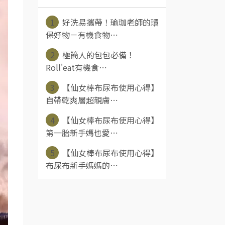
1
好洗易攜帶！瑜珈老師的環
保好物－有機食物⋯
2
極簡人的包包必備！
Roll'eat有機食⋯
3
【仙女棒布尿布使用心得】
自帶乾爽層超親膚⋯
4
【仙女棒布尿布使用心得】
第一胎新手媽也愛⋯
5
【仙女棒布尿布使用心得】
布尿布新手媽媽的⋯