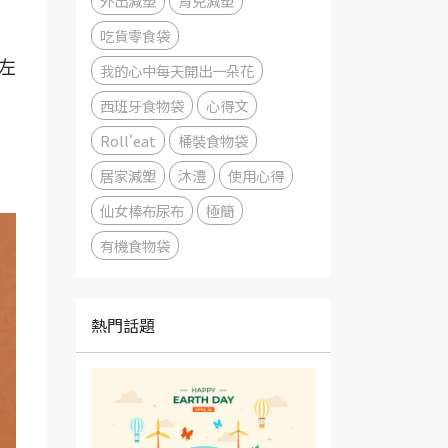
外出減塑
育兒減塑
吃貨零食袋
左
我的心中每天開出一朵花
西班牙食物袋
心得文
Roll'eat
桶裝食物袋
居家減塑
沐澧
使用心得
仙女棒布尿布
極簡
有機食物袋
熱門話題