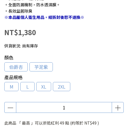
。全面防漏機制，防水透濕膜。
。長效益菌除臭
※本品屬個人衛生用品，經拆封後恕不退換※
NT$1,380
供貨狀況:
尚有庫存
顏色
伯爵杏
芋泥紫
產品規格
M
L
XL
2XL
此商品 「 最高 」可以折抵紅利
49
點 (約等於
NT$49
)