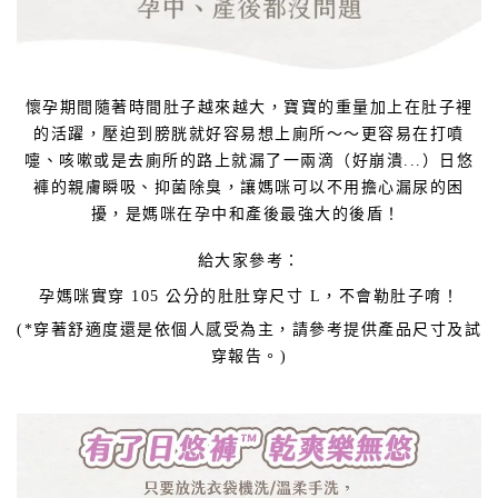
懷孕期間隨著時間肚子越來越大，寶寶的重量加上在肚子裡
的活躍，壓迫到膀胱就好容易想上廁所～～更容易在打噴
嚏、咳嗽或是去廁所的路上就漏了一兩滴（好崩潰...）日悠
褲的親膚瞬吸、抑菌除臭，讓媽咪可以不用擔心漏尿的困
擾，是媽咪在孕中和產後最強大的後盾！
給大家參考：
孕媽咪實穿 105 公分的肚肚穿尺寸 L，不會勒肚子唷！
(*穿著舒適度還是依個人感受為主，請參考提供產品尺寸及試
穿報告。)