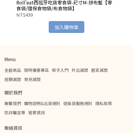
Roll'eat西班牙吃貨零食袋-尺寸M-拼布藍【零
Ro
食袋/環保食物袋/布食物袋】
食
NT$439
NT
加入購物車
Menu
全館商品
限時優惠專區
新手入門
外出減塑
居家減塑
經期減塑
育兒減塑
關於我們
聯繫我們
購物說明&出貨規則
退換貨服務規則
隱私政策
防詐騙宣導
營業資訊
聯絡資訊