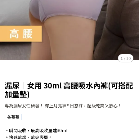
1
/
10
漏尿｜女用 30ml 高腰吸水內褲(可搭配
加量墊)
專為漏尿女性研發！ 穿上月亮褲® 日悠褲，超級乾爽又放心！
谷慕慕
。瞬間吸收，最高吸收量達30ml
。快速乾燥，乾爽表層。