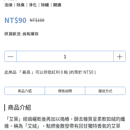
泡澡｜除臭｜淨化｜除穢｜開運
NT$90
NT$100
供貨狀況:
尚有庫存
此商品 「 最高 」可以折抵紅利
0
點 (約等於
NT$0
)
商品介紹
規格說明
運送方式
商品介紹
「艾葉」經過曬乾後再加以搗樁，篩去雜質呈柔軟如絨的纖
維，稱為「艾絨」，點燃後散發帶有回甘獨特香氣的艾草