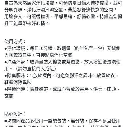
自古為天然居家淨化法寶，可預防夏日惱人穢物侵擾，並可
分解異味、淨化汙濁潮濕空氣，帶給您舒適快意的空間！
用途多元，可薰香禮佛、平靜思緒、舒暢心靈，持續為您提
升正能量帶來好心情。
使用方式：
●淨化環境：每日10分鐘，取適量（約半包至一包）艾絨倒
入陶瓷器皿中，直接點燃淨化空氣
●泡澡淨身：取適量裝入棉袋或茶包袋，放入浴缸後浸泡使
用。（請勿直接倒入浴缸）
●除臭驅味：1.放於襪內，可避免腳汗之異味 2.放置於衣、
鞋櫃消除異味
●除穢開運：隨身攜帶，或誠心置放於書房、供桌、床頭、
玄關
貼心設計：
■坊間同產品多使用一整袋包裝，無分裝，保存不易且使用