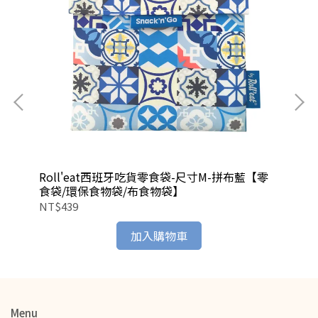
袋/
Roll'eat西班牙吃貨零食袋-尺寸M-拼布藍【零
Ro
食袋/環保食物袋/布食物袋】
食
NT$439
NT
加入購物車
Menu