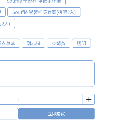
Soufflé 學習杯 單把手杯襯
襯
Soufflé 學習杯吸管頭(透明2入)
明2入)
薰衣草紫
甜心粉
萊姆黃
透明
立即購買