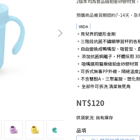
2版本均為食品級鉑金矽膠材質
預購商品備貨期間約7-14天，
VIIDA
。育兒界的變形金剛
。三階段抗菌不鏽鋼學習杯的各
。自由變換成鴨嘴型、吸管型、
。 添加抗菌銅離子，杯體採用 3
。 吸嘴選用醫療級鉑金矽膠材質
。可拆式無毒PP外襯，隔絕溫度
。不含雙酚A、三聚氰胺、塑化
。 全部件可拆洗 清潔無死角
NT$120
供貨狀況:
尚有庫存
品項