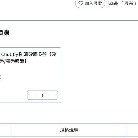
加入最愛
此商品 「 最高
價購
矽
盤/餐盤吸盤】
0
規格說明