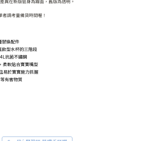
，差異在新版管身為霧面，舊版為透明。
急單者請考量備貨時間喔！
種替換配件
直飲型水杯的三階段
04L抗菌不鏽鋼
，柔軟貼合寶寶嘴型
且易於寶寶施力抓握
劑等有害物質