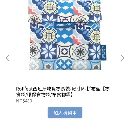
Roll'eat西班牙吃貨零食袋-尺寸M-拼布藍【零
Ro
食袋/環保食物袋/布食物袋】
食
NT$439
NT
加入購物車