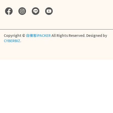
Copyright ©
自備客iPACKER
All Rights Reserved.
Designed by
CYBERBIZ
.