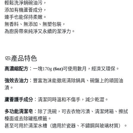
輕鬆洗淨鍋碗油污，
添加有機蘆薈成分，
連手也能保持柔嫩。
無香料、無添加、無塑包裝，
為廚房帶來純淨又永續的潔淨力。
🧼產品特色
高濃縮配方
：一塊170g
(6oz)
可使用數月，經濟又環保。
強效去油力
：豐富泡沫能徹底清除鍋具、碗盤上的頑固油
漬。
蘆薈護手成分
：清潔同時溫和不傷手，減少乾澀。
多功能清潔皂
：除了洗碗，可去衣物污漬、清潔烤箱、擦拭
檯面或去除罐瓶標籤。
甚至可用於清潔水槽（適用於瓷器、不鏽鋼與玻璃材質）。