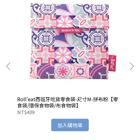
零
Roll'eat西班牙吃貨零食袋-尺寸M-拼布粉【零
Ro
食袋/環保食物袋/布食物袋】
食
NT$439
NT
加入購物車