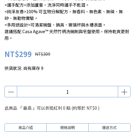
<護手配方>添加蘆薈，洗淨同時護手不乾澀。
<純淨友善>100% 可生物分解配方，無香料、無色素、無磷、無
矽、無動物實驗。
<多用途設計>可清潔碗盤、鍋具、玻璃杯與水槽表面。
建議搭配 Casa Agave™ 天然竹柄洗碗刷與皂盤使用，保持乾爽更耐
用。
NT$299
NT$309
供貨狀況:
尚有庫存 9
此商品 「 最高 」可以折抵紅利
0
點 (約等於
NT$0
)
商品介紹
規格說明
運送方式