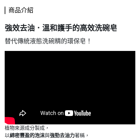
商品介紹
強效去油．溫和護手的高效洗碗皂
替代傳統液態洗碗精的環保皂！
植物來源成分製成，
以
綿密豐盈的泡沫
與
強勁去油力
著稱，