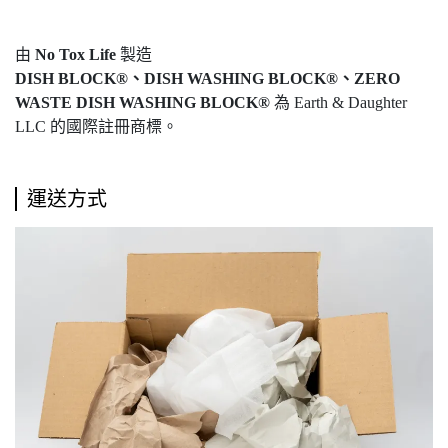
由
No Tox Life
製造
DISH BLOCK®、DISH WASHING BLOCK®、ZERO
WASTE DISH WASHING BLOCK®
為 Earth & Daughter
LLC 的國際註冊商標。
運送方式