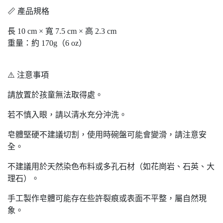
📏 產品規格
長 10 cm × 寬 7.5 cm × 高 2.3 cm
重量：約 170g（6 oz）
⚠️ 注意事項
請放置於孩童無法取得處。
若不慎入眼，請以清水充分沖洗。
皂體堅硬不建議切割，使用時碗盤可能會變滑，請注意安
全。
不建議用於天然染色布料或多孔石材（如花崗岩、石英、大
理石）。
手工製作皂體可能存在些許裂痕或表面不平整，屬自然現
象。