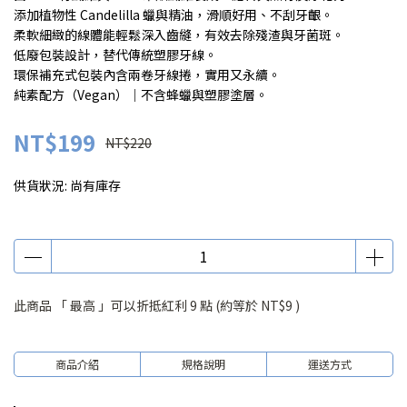
添加植物性 Candelilla 蠟與精油，滑順好用、不刮牙齦。
柔軟細緻的線體能輕鬆深入齒縫，有效去除殘渣與牙菌斑。
低廢包裝設計，替代傳統塑膠牙線。
環保補充式包裝內含兩卷牙線捲，實用又永續。
純素配方（Vegan）｜不含蜂蠟與塑膠塗層。
NT$199
NT$220
供貨狀況:
尚有庫存
此商品 「 最高 」可以折抵紅利
9
點 (約等於
NT$9
)
商品介紹
規格說明
運送方式