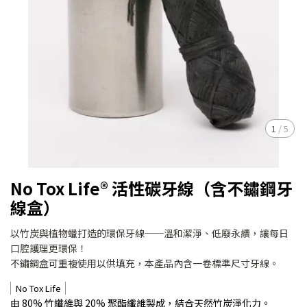
1
/
5
No Tox Life® 活性碳牙線（含不鏽鋼牙
線盒）
以竹炭與植物蠟打造的環保牙線──溫和潔淨、低廢永續，讓每日
口腔護理更環保！
不鏽鋼盒可重複使用以供填充，本產品內含一卷標準尺寸牙線。
No Tox Life
由 80% 竹纖維與 20% 聚酯纖維製成，結合天然竹炭淨化力。