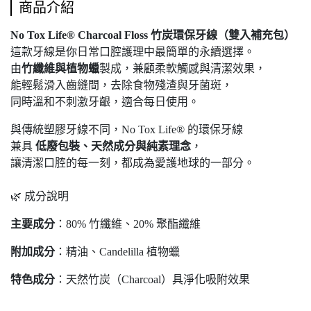
商品介紹
No Tox Life® Charcoal Floss 竹炭環保牙線（雙入補充包）
這款牙線是你日常口腔護理中最簡單的永續選擇。
由
竹纖維與植物蠟
製成，兼顧柔軟觸感與清潔效果，
能輕鬆滑入齒縫間，去除食物殘渣與牙菌斑，
同時溫和不刺激牙齦，適合每日使用。
與傳統塑膠牙線不同，No Tox Life® 的環保牙線
兼具
低廢包裝、天然成分與純素理念
，
讓清潔口腔的每一刻，都成為愛護地球的一部分。
🌿 成分說明
主要成分
：80% 竹纖維、20% 聚酯纖維
附加成分
：精油、Candelilla 植物蠟
特色成分
：天然竹炭（Charcoal）具淨化吸附效果