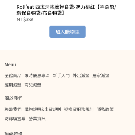
Roll'eat 西班牙搖滾輕食袋-魅力桃紅【輕食袋/
R
環保食物袋/布食物袋】
環
NT$388
NT
加入購物車
Menu
全館商品
限時優惠專區
新手入門
外出減塑
居家減塑
經期減塑
育兒減塑
關於我們
聯繫我們
購物說明&出貨規則
退換貨服務規則
隱私政策
防詐騙宣導
營業資訊
聯絡資訊