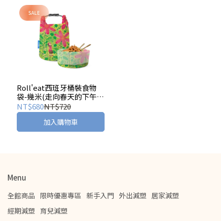
Roll'eat西班牙桶裝食物
袋-幾米(走向春天的下午)
【環保食物袋/布食物袋】
NT$680
NT$720
加入購物車
Menu
全館商品
限時優惠專區
新手入門
外出減塑
居家減塑
經期減塑
育兒減塑