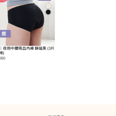
｜夜用中腰吸血內褲 靜謐黑 (3片
棉)
980