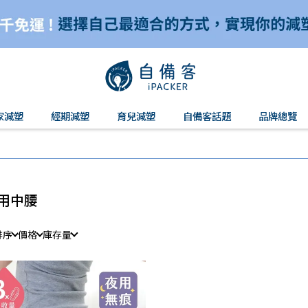
家減塑
經期減塑
育兒減塑
自備客話題
品牌總覽
用中腰
排序
價格
庫存量